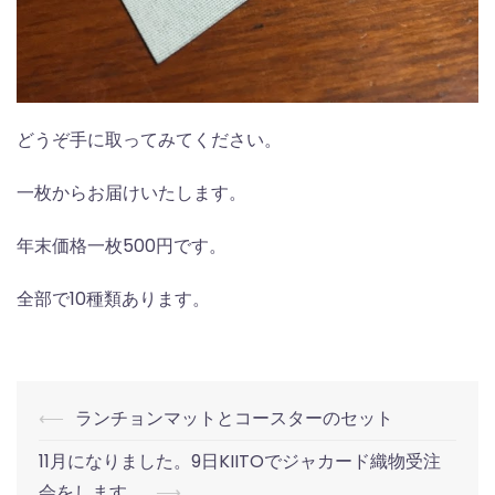
どうぞ手に取ってみてください。
一枚からお届けいたします。
年末価格一枚500円です。
全部で10種類あります。
Post
⟵
ランチョンマットとコースターのセット
navigation
11月になりました。9日KIITOでジャカード織物受注
会をします。
⟶