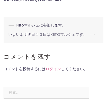
Post
⟵
kiitoマルシェに参加します。
navigation
いよいよ明後日１０日はKIITOマルシェです。
⟶
コメントを残す
コメントを投稿するには
ログイン
してください。
検
索: